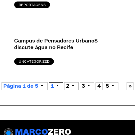
REPORTAGENS
Campus de Pensadores UrbanoS
discute água no Recife
UNCATEGORIZED
Página 1 de 5
1
2
3
4
5
»
MARCO
ZERO