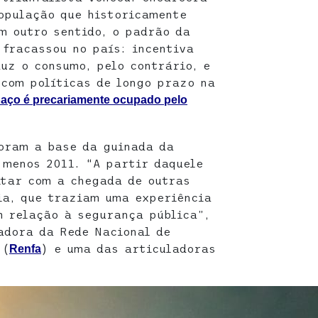
opulação que historicamente
m outro sentido, o padrão da
 fracassou no país: incentiva
duz o consumo, pelo contrário, e
com políticas de longo prazo na
aço é precariamente ocupado pelo
foram a base da guinada da
menos 2011. “A partir daquele
itar com a chegada de outras
ia, que traziam uma experiência
 relação à segurança pública”,
adora da Rede Nacional de
 (
) e uma das articuladoras
Renfa