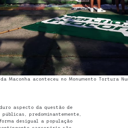
 da Maconha aconteceu no Monumento Tortura Nu
 duro aspecto da questão de
s públicas, predominantemente,
forma desigual a população
contingente carcerário são