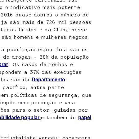
o o indicativo mais potente
 2016 quase dobrou o número de
 já são mais de 726 mil pessoas
tados Unidos e da China nesse
 são homens e mulheres negros.
sa população específica são os
o de drogas – 28% da população
. Os casos de roubos e
orar
spondem a 37% das execuções
ados são do
Departamento
 pacífico, entre parte
 em políticas de segurança, que
 impõe uma produção e uma
ções para o setor, guiadas por
e também do
abilidade popular
papel
 triunfalista venceu: encarcera