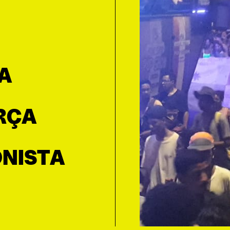
A
RÇA
ONISTA