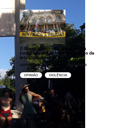
O Brasil comemora a queda dos
homicídios, mas ignora o avanço da
letalidade policial
MARCO ZERO CONTEÚDO
30/07/2026
OPINIÃO
VIOLÊNCIA