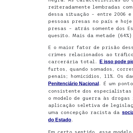
reiteradamente lembradas com
dessa situação – entre 2006 e
pessoas presas no país e hoje
presas – atrás somente dos Es
quesito. Mais da metade (64%)
E o maior fator de prisão des
crimes relacionados ao tráfic
carcerária total.
E isso pode pi
furtos, quando somados, corre
penais; homicídios, 11%. Os d
. É um ponto
Penitenciário Nacional
consistente dos especialistas
o modelo de guerra às drogas
aplicação seletiva de legisla
uma concepção racista da
soci
.
do Estado
Em certo sentido, esse modelo