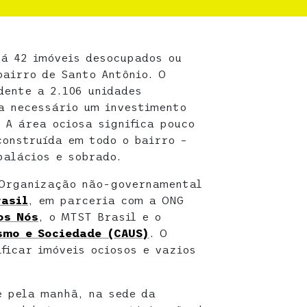
há 42 imóveis desocupados ou
airro de Santo Antônio. O
dente a 2.106 unidades
ia necessário um investimento
 A área ociosa significa pouco
construída em todo o bairro –
palácios e sobrado.
 Organização não-governamental
rasil
, em parceria com a ONG
os Nós
, o MTST Brasil e o
smo e Sociedade (CAUS)
. O
ificar imóveis ociosos e vazios
e pela manhã, na sede da