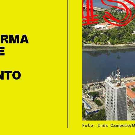
IRMA
E
NTO
Foto: Inês Campelo/