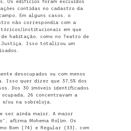
s. Os edifícios foram excluídos
mações contidas no cadastro da
campo. Em alguns casos, o
stro não correspondia com a
stóricos/institucionais em que
 de habitação, como no Teatro de
 Justiça. Isso totalizou um
isados.
mente desocupados ou com menos
. Isso quer dizer que 37,5% dos
os. Dos 30 imóveis identificados
 ocupada, 26 concentravam a
 e/ou na sobreloja.
e ser ainda maior. A maior
o”, afirma Mohema Rolim. Os
omo Bom (74) e Regular (33), com