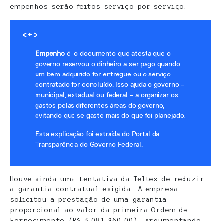
empenhos serão feitos serviço por serviço.
<+>
Empenho
é o documento que atesta que o
governo reservou o dinheiro a ser pago quando
um bem adquirido for entregue ou o serviço
contratado for concluído. Isso ajuda o governo –
municipal, estadual ou federal – a organizar os
gastos pelas diferentes áreas do governo,
evitando que se gaste mais do que foi planejado.
Esta explicação foi extraída do Portal da
Transparência do Governo Federal.
Houve ainda uma tentativa da Teltex de reduzir
a garantia contratual exigida. A empresa
solicitou a prestação de uma garantia
proporcional ao valor da primeira Ordem de
Fornecimento (R$ 3.081.960,00), argumentando