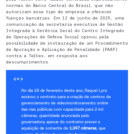
normas do Banco Central do Brasil, que não
autorizam esse tipo de empresa a oferecer
fianças bancárias. Em 12 de junho de 2025, uma
comunicação da secretaria executiva de Gestão
Integrada à Gerência Geral do Centro Integrado
de Operações de Defesa Social opinou pela
possibilidade de instauração de um Procedimento
de Apuração e Aplicação de Penalidade (PAAP)
contra a Teltex, em resposta aos
descumprimentos.
<+>
No dia 18 de fevereiro deste ano, Raquel Lyra
assinou o contrato para a criação de centros de
gerenciamento de videomonitoramento online
das vias públicas com capacidade para 2 mil
câmeras, quantidade anunciada pela
governadora, apesar do contrator prever a
aquisição de somente de
1.347 câmeras
, que