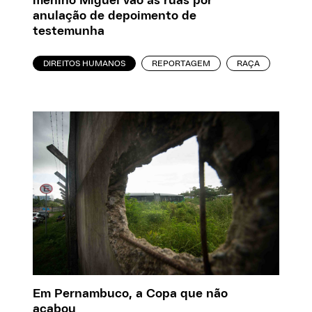
menino Miguel vão às ruas por
anulação de depoimento de
testemunha
DIREITOS HUMANOS
REPORTAGEM
RAÇA
Em Pernambuco, a Copa que não
acabou