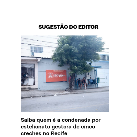
SUGESTÃO DO EDITOR
Saiba quem é a condenada por
O que J
estelionato gestora de cinco
sobre a
creches no Recife