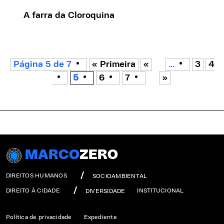
A farra da Cloroquina
Página 5 de 7
« Primeira
«
...
3
4
5
6
7
»
MARCO
ZERO
DIREITOS HUMANOS
SOCIOAMBIENTAL
DIREITO À CIDADE
INSTITUCIONAL
DIVERSIDADE
Política de privacidade
Expediente