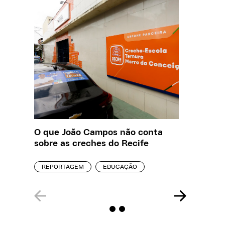
O que João Campos não conta
Saiba q
sobre as creches do Recife
estelio
creches
REPORTAGEM
EDUCAÇÃO
REPORT