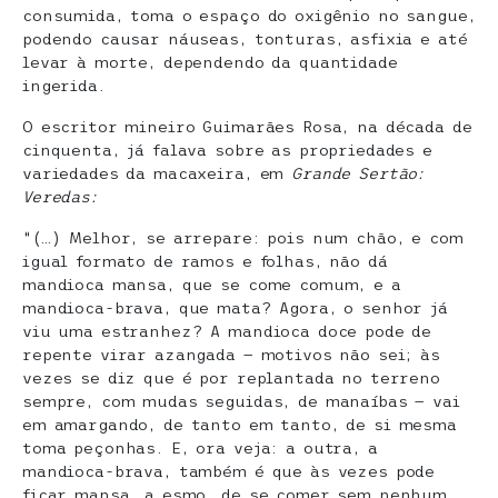
consumida, toma o espaço do oxigênio no sangue,
podendo causar náuseas, tonturas, asfixia e até
levar à morte, dependendo da quantidade
ingerida.
O escritor mineiro Guimarães Rosa, na década de
cinquenta, já falava sobre as propriedades e
variedades da macaxeira, em
Grande Sertão:
Veredas:
“(…) Melhor, se arrepare: pois num chão, e com
igual formato de ramos e folhas, não dá
mandioca mansa, que se come comum, e a
mandioca-brava, que mata? Agora, o senhor já
viu uma estranhez? A mandioca doce pode de
repente virar azangada — motivos não sei; às
vezes se diz que é por replantada no terreno
sempre, com mudas seguidas, de manaíbas — vai
em amargando, de tanto em tanto, de si mesma
toma peçonhas. E, ora veja: a outra, a
mandioca-brava, também é que às vezes pode
ficar mansa, a esmo, de se comer sem nenhum