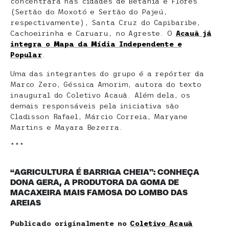
concentrará nas cidades de Betânia e Flores
(Sertão do Moxotó e Sertão do Pajeú,
respectivamente), Santa Cruz do Capibaribe,
Cachoeirinha e Caruaru, no Agreste. O
Acauã já
integra o Mapa da Mídia Independente e
Popular
.
Uma das integrantes do grupo é a repórter da
Marco Zero, Géssica Amorim, autora do texto
inaugural do Coletivo Acauã. Além dela, os
demais responsáveis pela iniciativa são
Cladisson Rafael, Márcio Correia, Maryane
Martins e Mayara Bezerra.
***
“AGRICULTURA É BARRIGA CHEIA”: CONHEÇA
DONA GERA, A PRODUTORA DA GOMA DE
MACAXEIRA MAIS FAMOSA DO LOMBO DAS
AREIAS
Publicado originalmente no
Coletivo Acauã