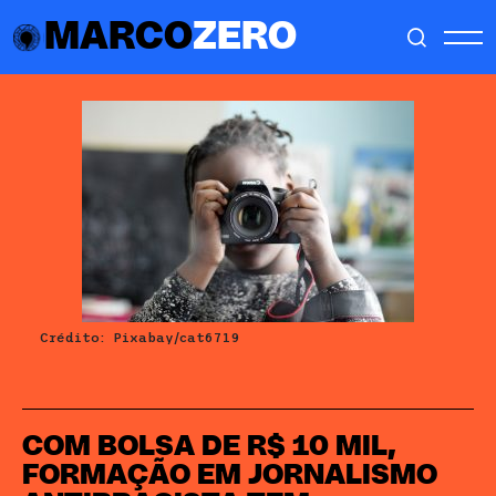
MARCO
ZERO
Crédito: Pixabay/cat6719
COM BOLSA DE R$ 10 MIL,
FORMAÇÃO EM JORNALISMO