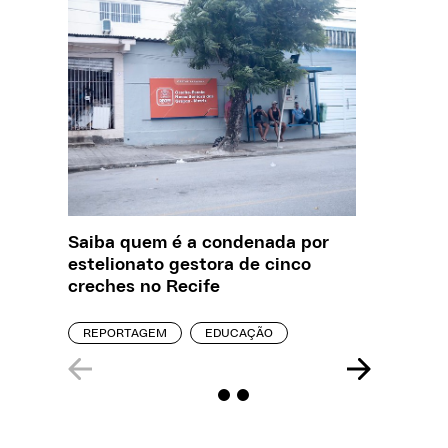
Saiba quem é a condenada por
Creche 
estelionato gestora de cinco
problem
creches no Recife
precisa
REPORTAGEM
EDUCAÇÃO
ENTREVI