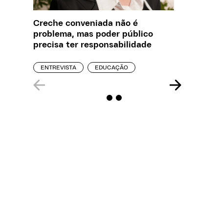
Creche conveniada não é
Saiba q
problema, mas poder público
estelio
precisa ter responsabilidade
creches
ENTREVISTA
EDUCAÇÃO
REPORT