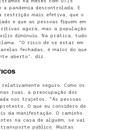
“Estamos há meses com UTIs
om a pandemia descontrolada. E
a restrição mais efetiva, que o
iado e que as pessoas fiquem em
tritivas agora, mas a população
xílio diminuiu. Na prática, tudo
clama. “O risco de se estar em
janelas fechadas, é maior do que
te aberto”, diz.
TICOS
é relativamente seguro. Como os
nas ruas, a preocupação dos
ada nos trajetos. “As pessoas
protesto. O que eu considero de
ois da manifestação. O caminho
antes na casa de alguém, se vai
 transporte público. Muitas