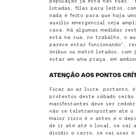
população já está nas ruas. 
lotadas, filas para leitos, c
nada é feito para que haja um
auxilio emergencial seja ampl
casa. Há algumas medidas res
está na rua, no trabalho, o au
parece estar funcionando”, re
ônibus ou metrô lotados, com 
estar em uma praça, em ambien
ATENÇÃO AOS PONTOS CRÍ
Ficar ao ar livre, portanto, 
protestos deste sábado serão 
manifestantes deve ser redobr
não se teletransportam até o 
maior risco é o antes e o dep
de ir até até o local, se vai 
dividir o carro, se vai usar o