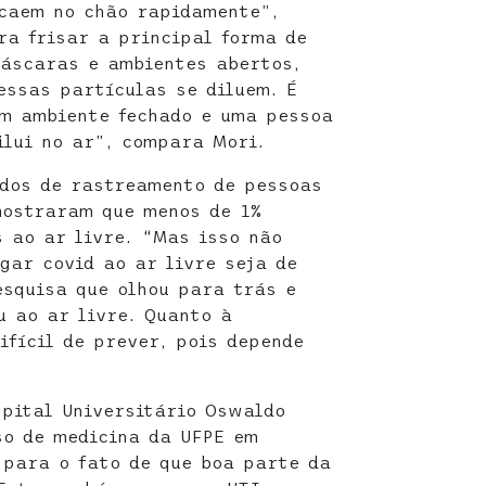
 caem no chão rapidamente”,
ra frisar a principal forma de
máscaras e ambientes abertos,
essas partículas se diluem. É
m ambiente fechado e uma pessoa
ilui no ar”, compara Mori.
udos de rastreamento de pessoas
mostraram que menos de 1%
s ao ar livre. “Mas isso não
gar covid ao ar livre seja de
esquisa que olhou para trás e
u ao ar livre. Quanto à
ifícil de prever, pois depende
spital Universitário Oswaldo
so de medicina da UFPE em
 para o fato de que boa parte da