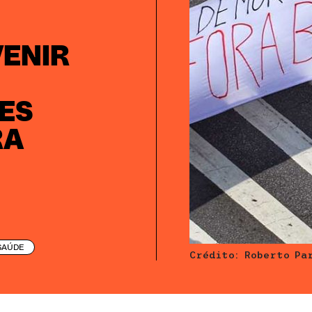
VENIR
ES
RA
SAÚDE
Crédito: Roberto Pa