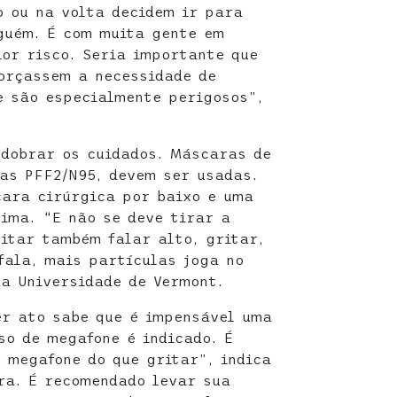
 ou na volta decidem ir para
guém. É com muita gente em
ior risco. Seria importante que
orçassem a necessidade de
e são especialmente perigosos”,
edobrar os cuidados. Máscaras de
 as PFF2/N95, devem ser usadas.
ara cirúrgica por baixo e uma
cima. “E não se deve tirar a
itar também falar alto, gritar,
fala, mais partículas joga no
da Universidade de Vermont.
er ato sabe que é impensável uma
so de megafone é indicado. É
 megafone do que gritar”, indica
ra. É recomendado levar sua