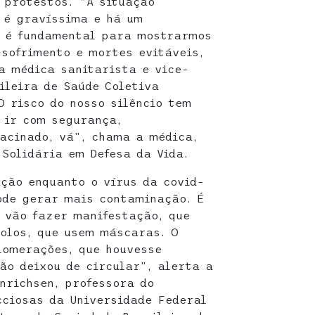
 protestos. “A situação
l é gravíssima e há um
o é fundamental para mostrarmos
sofrimento e mortes evitáveis,
 a médica sanitarista e vice-
ileira de Saúde Coletiva
O risco do nosso silêncio tem
 ir com segurança,
acinado, vá”, chama a médica,
Solidária em Defesa da Vida.
ção enquanto o vírus da covid-
ode gerar mais contaminação. É
 vão fazer manifestação, que
olos, que usem máscaras. O
lomerações, que houvesse
ão deixou de circular”, alerta a
nrichsen, professora do
ciosas da Universidade Federal