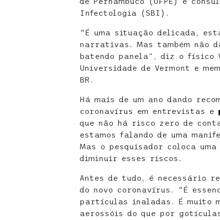
de Pernambuco (UFPE) e consul
Infectologia (SBI).
“É uma situação delicada, est
narrativas. Mas também não dá
batendo panela”, diz o físico 
Universidade de Vermont e mem
BR.
Há mais de um ano dando reco
coronavírus em entrevistas e
que não há risco zero de cont
estamos falando de uma manif
Mas o pesquisador coloca uma 
diminuir esses riscos.
Antes de tudo, é necessário r
do novo coronavírus. “É essen
partículas inaladas. É muito 
aerossóis do que por gotícula