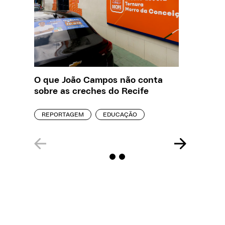
O que João Campos não conta
Creche 
sobre as creches do Recife
problem
precisa
REPORTAGEM
EDUCAÇÃO
ENTREVI