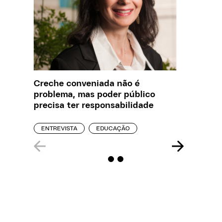
Creche conveniada não é
O que J
problema, mas poder público
sobre a
precisa ter responsabilidade
REPORT
ENTREVISTA
EDUCAÇÃO