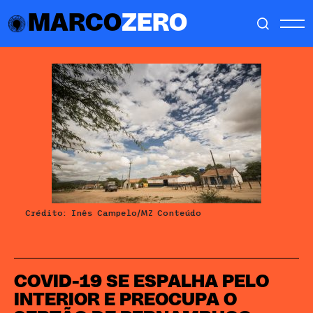
MARCO
ZERO
Crédito: Inês Campelo/MZ Conteúdo
COVID-19 SE ESPALHA PELO
INTERIOR E PREOCUPA O