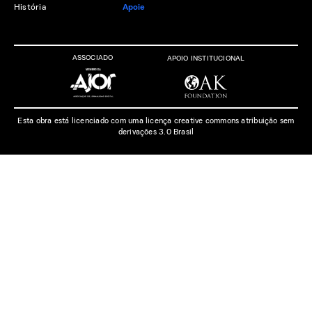
História
Apoie
ASSOCIADO
APOIO INSTITUCIONAL
Esta obra está licenciado com uma licença creative commons atribuição sem
derivações 3.0 Brasil