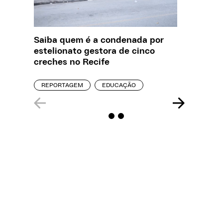
Saiba quem é a condenada por
O que J
estelionato gestora de cinco
sobre a
creches no Recife
REPORT
REPORTAGEM
EDUCAÇÃO