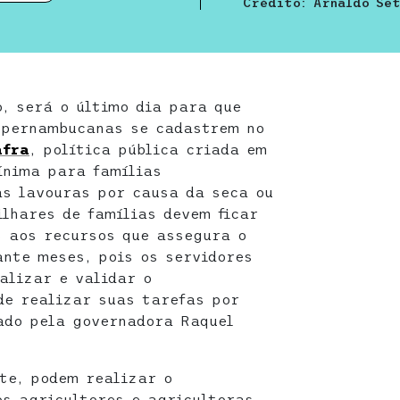
Crédito: Arnaldo Se
o, será o último dia para que
s pernambucanas se cadastrem no
afra
, política pública criada em
ínima para famílias
as lavouras por causa da seca ou
ilhares de famílias devem ficar
 aos recursos que assegura o
nte meses, pois os servidores
alizar e validar o
de realizar suas tarefas por
ado pela governadora Raquel
nte, podem realizar o
s agricultores e agricultoras