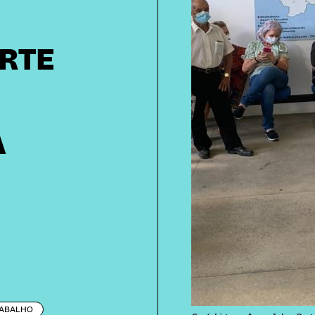
ORTE
À
ABALHO