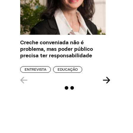
Creche conveniada não é
Saiba q
problema, mas poder público
estelio
precisa ter responsabilidade
creches
ENTREVISTA
EDUCAÇÃO
REPORT