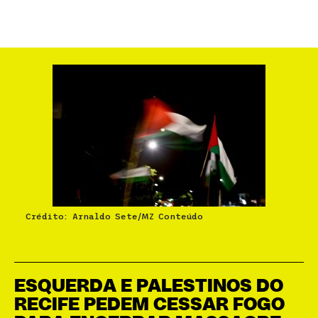
Crédito: Arnaldo Sete/MZ Conteúdo
ESQUERDA E PALESTINOS DO
RECIFE PEDEM CESSAR FOGO