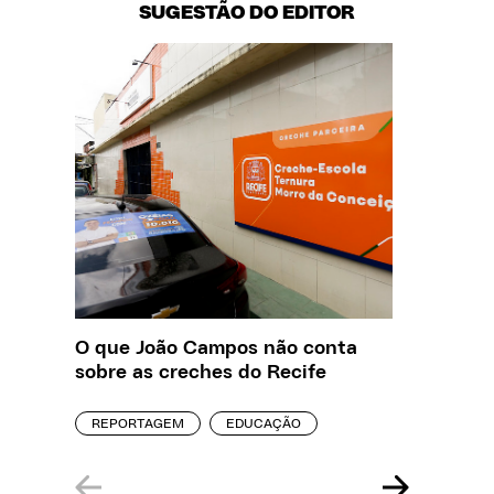
SUGESTÃO DO EDITOR
O que João Campos não conta
Saiba q
sobre as creches do Recife
estelio
creches
REPORTAGEM
EDUCAÇÃO
REPORT