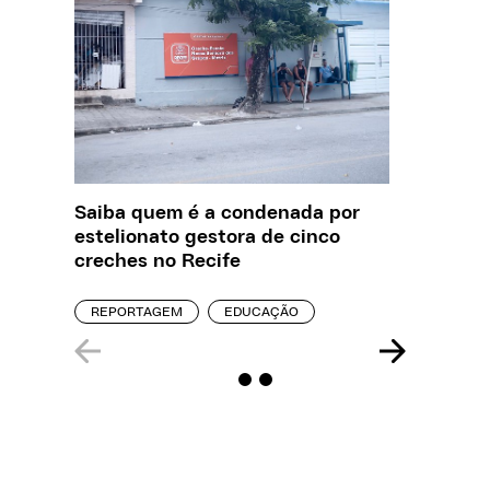
Saiba quem é a condenada por
Creche 
estelionato gestora de cinco
problem
creches no Recife
precisa
REPORTAGEM
EDUCAÇÃO
ENTREVI