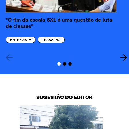
"O fim da escala 6X1 é uma questão de luta
Ac
de classes"
ap
de
ENTREVISTA
TRABALHO
SUGESTÃO DO EDITOR