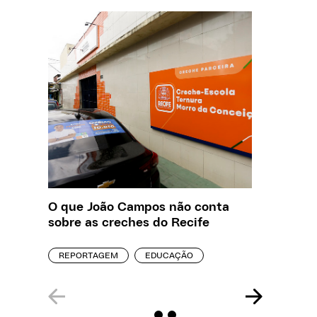
O que João Campos não conta
Creche 
sobre as creches do Recife
problem
precisa
REPORTAGEM
EDUCAÇÃO
ENTREVI