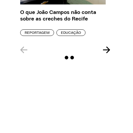
O que João Campos não conta
Saiba q
sobre as creches do Recife
estelio
creches
REPORTAGEM
EDUCAÇÃO
REPORT