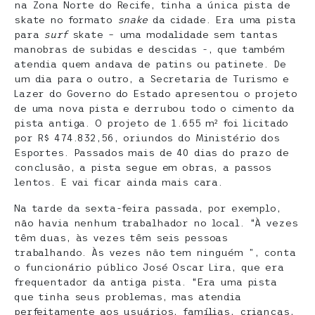
na Zona Norte do Recife, tinha a única pista de
skate no formato
snake
da cidade. Era uma pista
para
surf
skate – uma modalidade sem tantas
manobras de subidas e descidas -, que também
atendia quem andava de patins ou patinete. De
um dia para o outro, a Secretaria de Turismo e
Lazer do Governo do Estado apresentou o projeto
de uma nova pista e derrubou todo o cimento da
pista antiga. O projeto de 1.655 m² foi licitado
por R$ 474.832,56, oriundos do Ministério dos
Esportes. Passados mais de 40 dias do prazo de
conclusão, a pista segue em obras, a passos
lentos. E vai ficar ainda mais cara.
Na tarde da sexta-feira passada, por exemplo,
não havia nenhum trabalhador no local. “À vezes
têm duas, às vezes têm seis pessoas
trabalhando. Às vezes não tem ninguém ”, conta
o funcionário público José Oscar Lira, que era
frequentador da antiga pista. “Era uma pista
que tinha seus problemas, mas atendia
perfeitamente aos usuários, famílias, crianças,