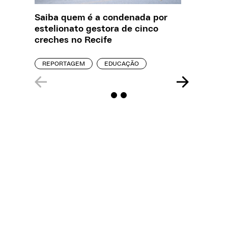
Saiba quem é a condenada por
O que J
estelionato gestora de cinco
sobre a
creches no Recife
REPORT
REPORTAGEM
EDUCAÇÃO