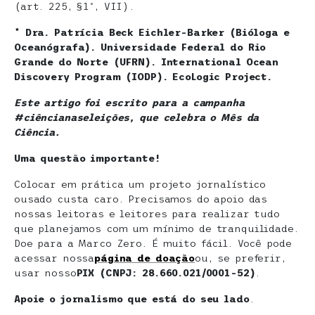
(art. 225, §1º, VII).
* Dra. Patrícia Beck Eichler-Barker (Bióloga e
Oceanógrafa). Universidade Federal do Rio
Grande do Norte (UFRN). International Ocean
Discovery Program (IODP). EcoLogic Project.
Este artigo foi escrito para a campanha
#ciêncianaseleições, que celebra o Mês da
Ciência.
Uma questão importante!
Colocar em prática um projeto jornalístico
ousado custa caro. Precisamos do apoio das
nossas leitoras e leitores para realizar tudo
que planejamos com um mínimo de tranquilidade.
Doe para a Marco Zero. É muito fácil. Você pode
acessar nossa
página de doaçã
o
ou, se preferir,
usar nosso
PIX (CNPJ: 28.660.021/0001-52)
.
Apoie o jornalismo que está do seu lado
.