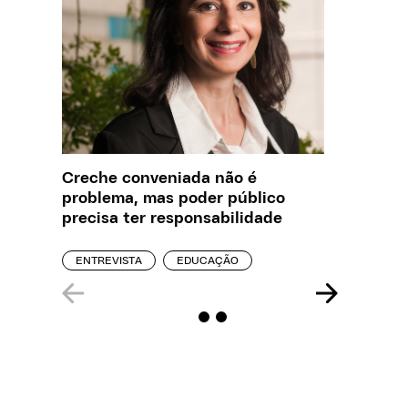
Creche conveniada não é
O que J
problema, mas poder público
sobre a
precisa ter responsabilidade
REPORT
ENTREVISTA
EDUCAÇÃO