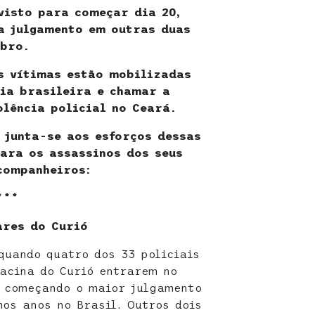
visto para começar dia 20,
a julgamento em outras duas
mbro.
s vítimas estão mobilizadas
ia brasileira e chamar a
olência policial no Ceará.
 junta-se aos esforços dessas
ara os assassinos dos seus
companheiros:
***
ares do Curió
quando quatro dos 33 policiais
acina do Curió entrarem no
á começando o maior julgamento
mos anos no Brasil. Outros dois