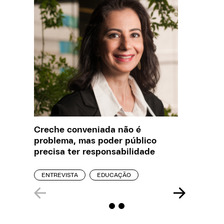
Creche conveniada não é
Saiba q
problema, mas poder público
estelio
precisa ter responsabilidade
creches
ENTREVISTA
EDUCAÇÃO
REPORT