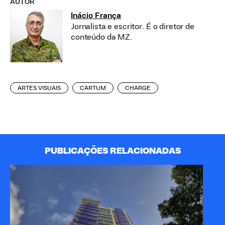
AUTOR
Inácio França
Jornalista e escritor. É o diretor de
conteúdo da MZ.
ARTES VISUAIS
CARTUM
CHARGE
PUBLICAÇÕES RELACIONADAS
A 
Pa