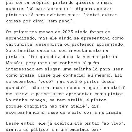
por conta própria, pintando quadros e mais
quadros “só para aprender”. Algumas dessas
pinturas já nem existem mais: “pintei outras
coisas por cima, sem pena”.
Os primeiros meses de 2023 ainda foram de
aprendizado, mas ele ainda se apresentava como
cartunista, desenhista ou professor aposentado.
Só a família sabia de seu investimento na
pintura. “Foi quando a dona da mesma galeria
MauMau perguntou se conhecia alguém
interessado em alugar uma salinha lá para usar
como ateliê. Disse que conhecia: eu mesmo. Ela
se espantou: ‘você? mas você é pintor desde
quando?’, não era, mas quando aluguei um ateliê
me atrevi e passei a me apresentar como pintor.
Na minha cabeça, se tem ateliê, é pintor,
porque chargista não tem ateliê”, diz,
acompanhando a frase de efeito com uma risada.
Desde então, ele já aceitou até pintar “ao vivo”,
diante do público, em um badalado bar-