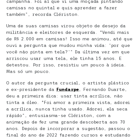
campanha. Foi aí que vi uma moçada pintando
camisas no quintal e quis aprender a fazer
também”, recorda Clériston.
Uma de suas camisas virou objeto de desejo da
militância e eleitores de esquerda. “Vendi mais
de R$ 2.000 em camisas! Isso me animou, até que
ouvi a pergunta que mudou minha vida: ‘por que
você não pinta em tela?'” Da última vez em que
arriscou usar uma tela, ele tinha 15 anos. E
detestou. Por isso, resistiu um pouco à ideia.
Mas só um pouco.
O autor da pergunta crucial, o artista plástico
e ex-presidente da
Fundarpe
, Fernando Duarte,
deu a primeira dica: usar tinta acrílica, não
tinta a óleo. “Foi amor a primeira vista, adorei
a acrílica, nunca tinha usado. Adorei, ela seca
rápido”, entusiasma-se Clériston, com a
animação de fez uma grande descoberta aos 70
anos. Depois de incorporar a sugestão, passou o
final do ano de 2022 fazendo cursos e estudando