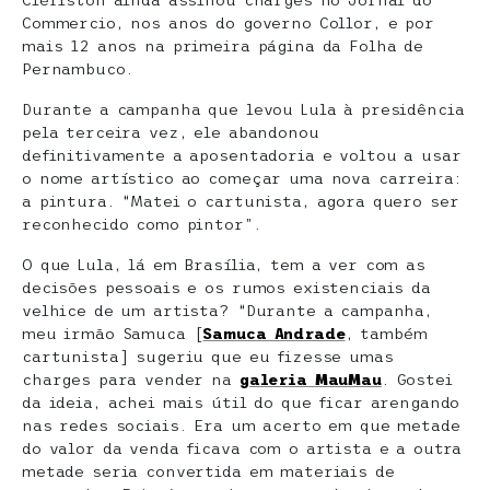
Clériston ainda assinou charges no Jornal do
Commercio, nos anos do governo Collor, e por
mais 12 anos na primeira página da Folha de
Pernambuco.
Durante a campanha que levou Lula à presidência
pela terceira vez, ele abandonou
definitivamente a aposentadoria e voltou a usar
o nome artístico ao começar uma nova carreira:
a pintura. “Matei o cartunista, agora quero ser
reconhecido como pintor”.
O que Lula, lá em Brasília, tem a ver com as
decisões pessoais e os rumos existenciais da
velhice de um artista? “Durante a campanha,
meu irmão Samuca [
Samuca Andrade
, também
cartunista] sugeriu que eu fizesse umas
charges para vender na
galeria MauMau
. Gostei
da ideia, achei mais útil do que ficar arengando
nas redes sociais. Era um acerto em que metade
do valor da venda ficava com o artista e a outra
metade seria convertida em materiais de