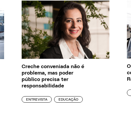
O
Creche conveniada não é
c
problema, mas poder
R
público precisa ter
responsabilidade
ENTREVISTA
EDUCAÇÃO