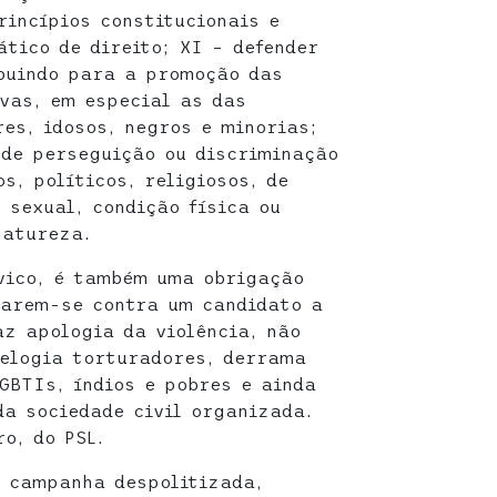
rincípios constitucionais e
ático de direito; XI – defender
ibuindo para a promoção das
ivas, em especial as das
res, idosos, negros e minorias;
de perseguição ou discriminação
s, políticos, religiosos, de
 sexual, condição física ou
natureza.
vico, é também uma obrigação
narem-se contra um candidato a
az apologia da violência, não
 elogia torturadores, derrama
GBTIs, índios e pobres e ainda
a sociedade civil organizada.
o, do PSL.
a campanha despolitizada,