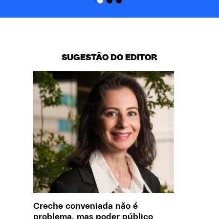
SUGESTÃO DO EDITOR
Creche conveniada não é
Saiba q
problema, mas poder público
estelio