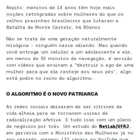
Repito: meninos de 14 anos têm hoje mais
noções retrógradas sobre mulheres do que os
velhos pracinhas brasileiros que lutaram a
Batalha de Monte Castelo, há 80anos
Não se trata de uma geração naturalmente
misógina – ninguém nasce odiando. Mas quando
você entrega um celular a um adolescente e ele,
em menos de 30 minutos de navegação, é servido
com vídeos que ensinam a “destruir o ego de uma
mulher para que ela rasteje aos seus pés”, algo
está podre no reino do algoritmo.
O ALGORITMO É O NOVO PATRIARCA
As redes sociais deixaram de ser vitrines da
vida alheia para se tornarem usinas de
radicalização afetiva. E tudo isso com um plano
de negócios por trás. Um estudo do
NetLab/UFRJ
,
em parceria com o Ministério das Mulheres já no
ano passado, mapeou 137 canais no YouTube que