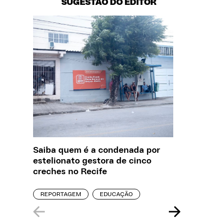
SUGESTÃO DO EDITOR
Saiba quem é a condenada por
O que J
estelionato gestora de cinco
sobre a
creches no Recife
REPORT
REPORTAGEM
EDUCAÇÃO