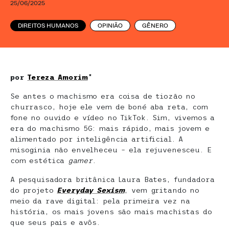
25/06/2025
DIREITOS HUMANOS
OPINIÃO
GÊNERO
por
Tereza Amorim
*
Se antes o machismo era coisa de tiozão no
churrasco, hoje ele vem de boné aba reta, com
fone no ouvido e vídeo no TikTok. Sim, vivemos a
era do machismo 5G: mais rápido, mais jovem e
alimentado por inteligência artificial. A
misoginia não envelheceu – ela rejuvenesceu. E
com estética
gamer
.
A pesquisadora britânica Laura Bates, fundadora
do projeto
Everyday Sexism
, vem gritando no
meio da rave digital: pela primeira vez na
história, os mais jovens são mais machistas do
que seus pais e avôs.