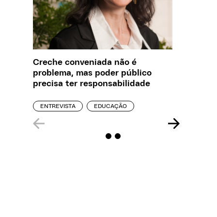
Creche conveniada não é
O que J
problema, mas poder público
sobre a
precisa ter responsabilidade
REPORT
ENTREVISTA
EDUCAÇÃO