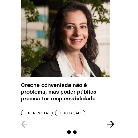
Creche conveniada não é
Saiba q
problema, mas poder público
estelio
precisa ter responsabilidade
creches
ENTREVISTA
EDUCAÇÃO
REPORT