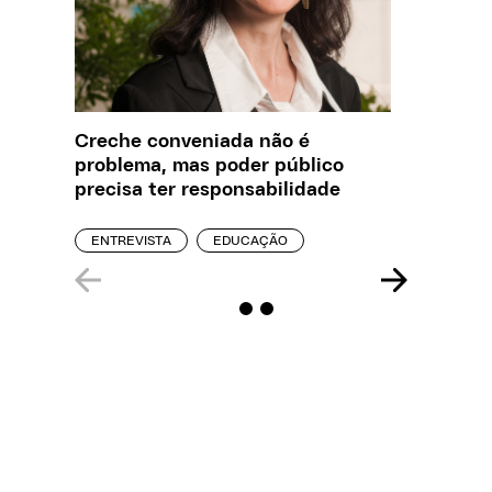
Creche conveniada não é
O que J
problema, mas poder público
sobre a
precisa ter responsabilidade
REPORT
ENTREVISTA
EDUCAÇÃO