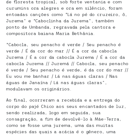
de floresta tropical, sob forte ventania e com
curumins ora alegres e ora em silêncio, foram
entoadas canções como “Lá no pé do cruzeiro, ô,
Jurema” e “Caboclinha da Jurema”, também
ponto de Umbanda, regravada pela cantora e
compositora baiana Maria Bethânia.
“Cabocla, seu penacho é verde / Seu penacho é
verde / É da cor do mar // É a cor da cabocla
Jurema / É a cor da cabocla Jurema / É a cor da
cabocla Jurema // Juremá // Cabocla, seu penacho
é verde / Seu penacho é verde, é da cor do mar //
Eu vou me banhar / Lá nas águas claras / Nas
águas de Janaína / Lá nas águas claras”,
modulavam os originários.
Ao final, ocorreram a recebida e a entrega do
corpo do pajé Chico aos seus encantados de luz,
sendo realizada, logo em seguida, sua
consagração, a fim de devolvê-lo à Mãe-Terra,
como se fosse uma jurema, uma das muitas
espécies das quais a acácia é o gênero, uma