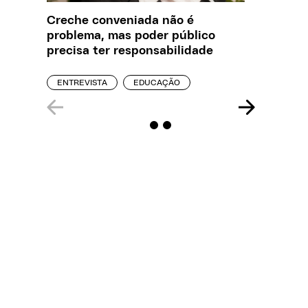
Creche conveniada não é
Saiba q
problema, mas poder público
estelio
precisa ter responsabilidade
creches
ENTREVISTA
EDUCAÇÃO
REPORT