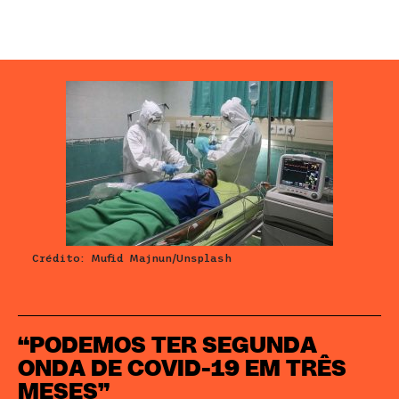
Crédito: Mufid Majnun/Unsplash
“PODEMOS TER SEGUNDA
ONDA DE COVID-19 EM TRÊS
MESES”