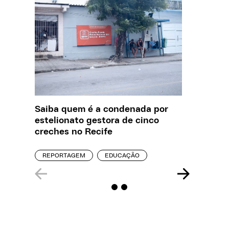
Saiba quem é a condenada por
O que J
estelionato gestora de cinco
sobre a
creches no Recife
REPORT
REPORTAGEM
EDUCAÇÃO