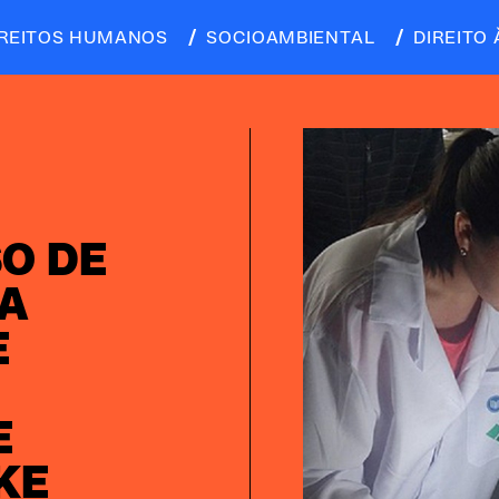
IREITOS HUMANOS
SOCIOAMBIENTAL
DIREITO 
O DE
RA
E
E
KE