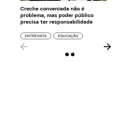
Creche conveniada não é
O que J
problema, mas poder público
sobre a
precisa ter responsabilidade
REPORT
ENTREVISTA
EDUCAÇÃO