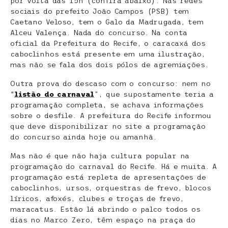
por volta das 15h (confira abaixo). Nas redes
sociais do prefeito João Campos (PSB) tem
Caetano Veloso, tem o Galo da Madrugada, tem
Alceu Valença. Nada do concurso. Na conta
oficial da Prefeitura do Recife, o caracaxá dos
caboclinhos está presente em uma ilustração,
mas não se fala dos dois pólos de agremiações.
Outra prova do descaso com o concurso: nem no
“
listão do carnaval
”, que supostamente teria a
programação completa, se achava informações
sobre o desfile. A prefeitura do Recife informou
que deve disponibilizar no site a programação
do concurso ainda hoje ou amanhã.
Mas não é que não haja cultura popular na
programação do carnaval do Recife. Há e muita. A
programação está repleta de apresentações de
caboclinhos, ursos, orquestras de frevo, blocos
líricos, afoxés, clubes e troças de frevo,
maracatus. Estão lá abrindo o palco todos os
dias no Marco Zero, têm espaço na praça do