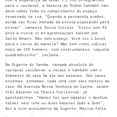
Com a esperança de levar 1,2 mil integrantes
para o carnaval, a Galeria do Ritmo também não
deve caber toda no comprimento do espaço
reservado na rua. “Quando a passarela acabar,
ainda vai ficar metade da escola esperando para
entrar”, lamenta Souza Correia. “Estou com 61
anos e nunca vi as agremiações saírem por
Santo Amaro. Não tem espaço. Você viu o local
para o recuo da bateria? Não tem como colocar
mais de 100 homens, com instrumentos, naquele
quadradozinho”, reclama.
Na Gigante do Samba, campeã absoluta do
carnaval recifense, o receio é também com o
diâmetro da saia da ala das baianas. São saias
enormes, armadas, cada uma com seis metros de
raio. Na Avenida Nossa Senhora do Carmo, saíam
três baianas na fileira horizontal, já
apertadinhas. “Vamos ter que adaptar o desfile,
talvez sair uma ou duas baianas lado a lado”,
diz a vice-presidente da Gigante, Marise Félix.