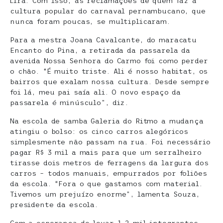
Lira. Com isso, as reclamações de quem faz a
cultura popular do carnaval pernambucano, que
nunca foram poucas, se multiplicaram.
Para a mestra Joana Cavalcante, do maracatu
Encanto do Pina, a retirada da passarela da
avenida Nossa Senhora do Carmo foi como perder
o chão. “É muito triste. Ali é nosso habitat, os
bairros que exalam nossa cultura. Desde sempre
foi lá, meu pai saía ali. O novo espaço da
passarela é minúsculo”, diz.
Na escola de samba Galeria do Ritmo a mudança
atingiu o bolso: os cinco carros alegóricos
simplesmente não passam na rua. Foi necessário
pagar R$ 3 mil a mais para que um serralheiro
tirasse dois metros de ferragens da largura dos
carros – todos manuais, empurrados por foliões
da escola. “Fora o que gastamos com material.
Tivemos um prejuízo enorme”, lamenta Souza,
presidente da escola.