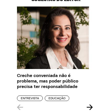
Creche conveniada não é
Saiba q
problema, mas poder público
estelio
precisa ter responsabilidade
creches
ENTREVISTA
EDUCAÇÃO
REPORT