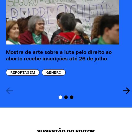
Mostra de arte sobre a luta pelo direito ao
“M
aborto recebe inscrições até 26 de julho
re
eó
REPORTAGEM
GÊNERO
SUGESTÃO DO EDITOR