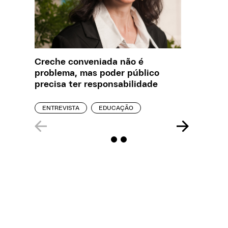
Creche conveniada não é
O que J
problema, mas poder público
sobre a
precisa ter responsabilidade
REPORT
ENTREVISTA
EDUCAÇÃO