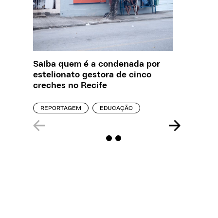
Saiba quem é a condenada por
O que J
estelionato gestora de cinco
sobre a
creches no Recife
REPORT
REPORTAGEM
EDUCAÇÃO