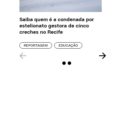
Saiba quem é a condenada por
O que J
estelionato gestora de cinco
sobre a
creches no Recife
REPORT
REPORTAGEM
EDUCAÇÃO