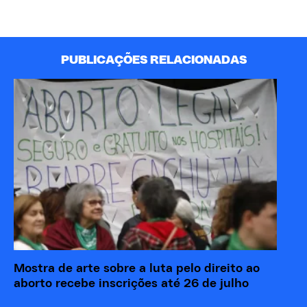
PUBLICAÇÕES RELACIONADAS
Mostra de arte sobre a luta pelo direito ao
“M
aborto recebe inscrições até 26 de julho
re
eó