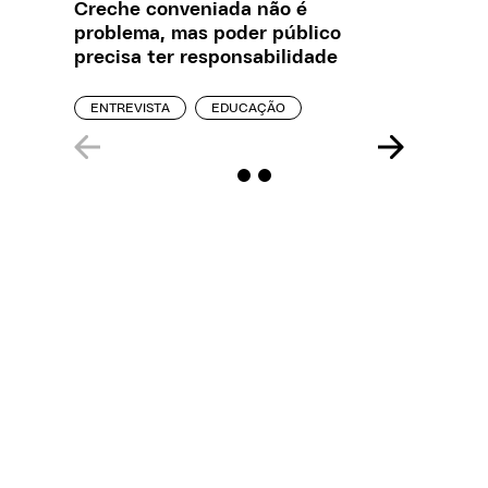
Creche conveniada não é
O que J
problema, mas poder público
sobre a
precisa ter responsabilidade
REPORT
ENTREVISTA
EDUCAÇÃO