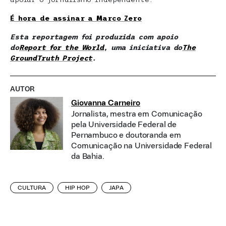
É hora de assinar a Marco Zero
Esta reportagem foi produzida com apoio
do
Report for the World
, uma iniciativa do
The
GroundTruth Project
.
AUTOR
Giovanna Carneiro
Jornalista, mestra em Comunicação
pela Universidade Federal de
Pernambuco e doutoranda em
Comunicação na Universidade Federal
da Bahia.
CULTURA
HIP HOP
JAPA