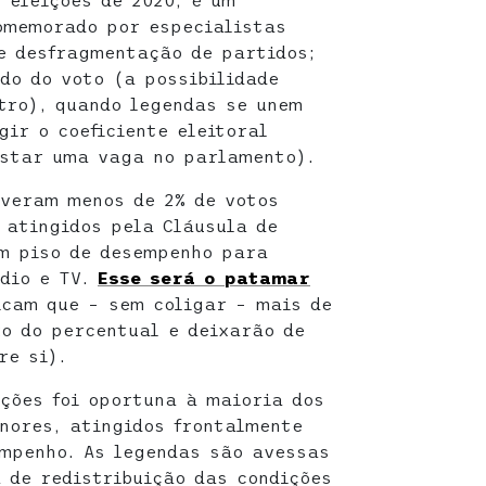
 eleições de 2020, é um
omemorado por especialistas
e desfragmentação de partidos;
do do voto (a possibilidade
tro), quando legendas se unem
ir o coeficiente eleitoral
istar uma vaga no parlamento).
iveram menos de 2% de votos
 atingidos pela Cláusula de
um piso de desempenho para
ádio e TV.
Esse será o patamar
icam que – sem coligar – mais de
o do percentual e deixarão de
re si).
ações foi oportuna à maioria dos
nores, atingidos frontalmente
mpenho. As legendas são avessas
 de redistribuição das condições