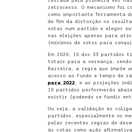
testada pela primeira vez nas
retrocesso. O mecanismo foi c
como importante ferramenta d
de fim da distorção no resulta
votar num partido e eleger ou
nas eleições apenas para ating
(mínimos de votos para conqu
Em 2020, 15 dos 33 partidos t
totais para a vereança, sendo
Barreira, a regra que impõe 
acesso ao Fundo e tempo de r
para 2022
, e as projeções ind
10 partidos performarão abaix
existir (podendo se fundir ent
Ou seja, a validação às colig
partidos, especialmente os me
pelas recentes regras de dese
às cotas como ação afirmativa