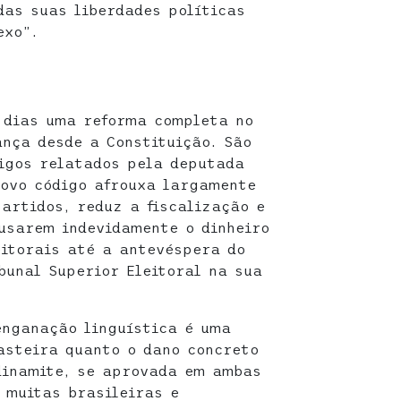
das suas liberdades políticas
exo”.
 dias uma reforma completa no
ança desde a Constituição. São
igos relatados pela deputada
ovo código afrouxa largamente
partidos, reduz a fiscalização e
usarem indevidamente o dinheiro
eitorais até a antevéspera do
bunal Superior Eleitoral na sua
enganação linguística é uma
asteira quanto o dano concreto
dinamite, se aprovada em ambas
 muitas brasileiras e