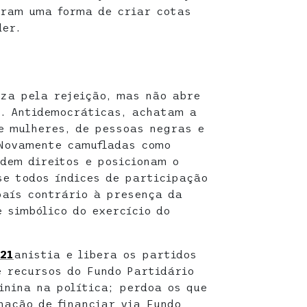
tram uma forma de criar cotas
der.
iza pela rejeição, mas não abre
s. Antidemocráticas, achatam a
e mulheres, de pessoas negras e
 Novamente camufladas como
dem direitos e posicionam o
se todos índices de participação
aís contrário à presença da
e simbólico do exercício do
021
anistia e libera os partidos
e recursos do Fundo Partidário
inina na política; perdoa os que
ação de financiar via Fundo