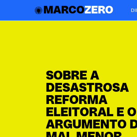
MARCO
ZERO
D
SOBRE A
DESASTROSA
REFORMA
ELEITORAL E O
ARGUMENTO 