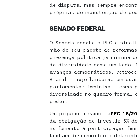
de disputa, mas sempre encon
próprias de manutenção do po
SENADO FEDERAL
O Senado recebe a PEC e sinal
mão do seu pacote de reforma
presença política já mínima d
da diversidade como um todo.
avanços democráticos, retroce
Brasil – hoje lanterna em qua
parlamentar feminina – como p
diversidade no quadro formal 
poder.
Um pequeno resumo: a
PEC 18/2
da obrigação de investir 5% d
no fomento à participação fem
tenham descumprido a determin