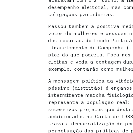
acabavam com o 2º turno, à fl
desempenho eleitoral, mas com
coligações partidárias.
Passou também a positiva med
votos de mulheres e pessoas n
dos recursos do Fundo Partidá
Financiamento de Campanha (Fu
pior do que poderia. Foca nos
eleitas e veda a contagem dup
exemplo, contarão como mulher
A mensagem política da vitóri
péssimo (distritão) é enganos
intermitente marcha fisiológi
representa a população real: 
sucessivos projetos que destr
ambicionados na Carta de 1988
trava a democratização do pod
perpetuação das práticas de 