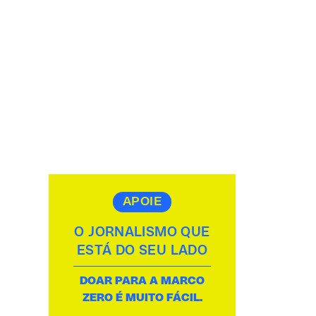
APOIE
O JORNALISMO QUE
ESTÁ DO SEU LADO
DOAR PARA A MARCO
ZERO É MUITO FÁCIL.