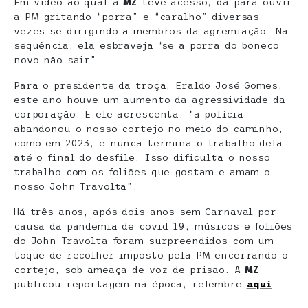
Em vídeo ao qual a
MZ
teve acesso, dá para ouvir
a PM gritando “porra” e “caralho” diversas
vezes se dirigindo a membros da agremiação. Na
sequência, ela esbraveja “se a porra do boneco
novo não sair”.
Para o presidente da troça, Eraldo José Gomes,
este ano houve um aumento da agressividade da
corporação. E ele acrescenta: “a polícia
abandonou o nosso cortejo no meio do caminho,
como em 2023, e nunca termina o trabalho dela
até o final do desfile. Isso dificulta o nosso
trabalho com os foliões que gostam e amam o
nosso John Travolta”.
Há três anos, após dois anos sem Carnaval por
causa da pandemia de covid 19, músicos e foliões
do John Travolta foram surpreendidos com um
toque de recolher imposto pela PM encerrando o
cortejo, sob ameaça de voz de prisão. A
MZ
publicou reportagem na época, relembre
aqui
.