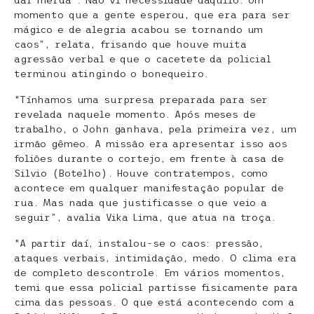
dar merda’. Não vi necessidade daquilo. Um
momento que a gente esperou, que era para ser
mágico e de alegria acabou se tornando um
caos”, relata, frisando que houve muita
agressão verbal e que o cacetete da policial
terminou atingindo o bonequeiro.
“Tínhamos uma surpresa preparada para ser
revelada naquele momento. Após meses de
trabalho, o John ganhava, pela primeira vez, um
irmão gêmeo. A missão era apresentar isso aos
foliões durante o cortejo, em frente à casa de
Silvio (Botelho). Houve contratempos, como
acontece em qualquer manifestação popular de
rua. Mas nada que justificasse o que veio a
seguir”, avalia Vika Lima, que atua na troça.
“A partir daí, instalou-se o caos: pressão,
ataques verbais, intimidação, medo. O clima era
de completo descontrole. Em vários momentos,
temi que essa policial partisse fisicamente para
cima das pessoas. O que está acontecendo com a