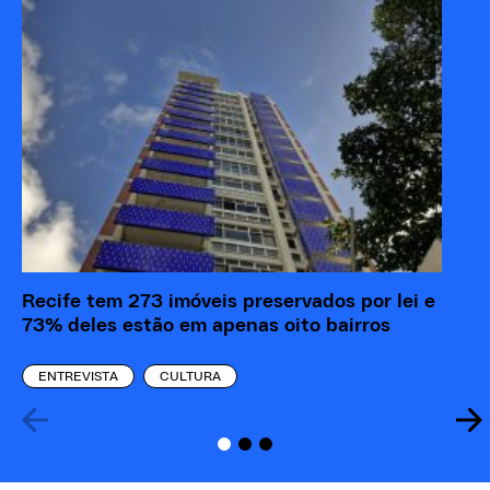
A 
Pa
Recife tem 273 imóveis preservados por lei e
73% deles estão em apenas oito bairros
ENTREVISTA
CULTURA