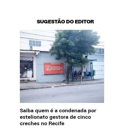
SUGESTÃO DO EDITOR
Saiba quem é a condenada por
Creche 
estelionato gestora de cinco
problem
creches no Recife
precisa