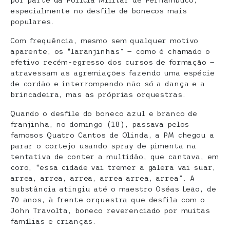
por parte da Polícia Militar de Pernambuco,
especialmente no desfile de bonecos mais
populares.
Com frequência, mesmo sem qualquer motivo
aparente, os “laranjinhas” — como é chamado o
efetivo recém-egresso dos cursos de formação —
atravessam as agremiações fazendo uma espécie
de cordão e interrompendo não só a dança e a
brincadeira, mas as próprias orquestras.
Quando o desfile do boneco azul e branco de
franjinha, no domingo (18), passava pelos
famosos Quatro Cantos de Olinda, a PM chegou a
parar o cortejo usando spray de pimenta na
tentativa de conter a multidão, que cantava, em
coro, “essa cidade vai tremer a galera vai suar,
arrea, arrea, arrea, arrea arrea, arrea”. A
substância atingiu até o maestro Oséas Leão, de
70 anos, à frente orquestra que desfila com o
John Travolta, boneco reverenciado por muitas
famílias e crianças.