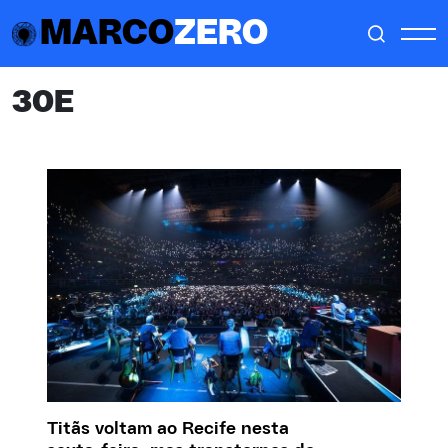
MARCO
ZERO
30E
Titãs voltam ao Recife nesta