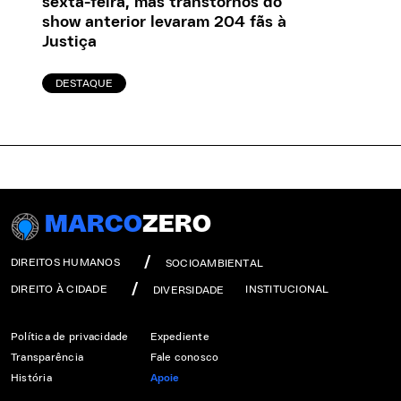
sexta-feira, mas transtornos do
show anterior levaram 204 fãs à
Justiça
DESTAQUE
MARCO
ZERO
DIREITOS HUMANOS
SOCIOAMBIENTAL
DIREITO À CIDADE
INSTITUCIONAL
DIVERSIDADE
Política de privacidade
Expediente
Transparência
Fale conosco
História
Apoie