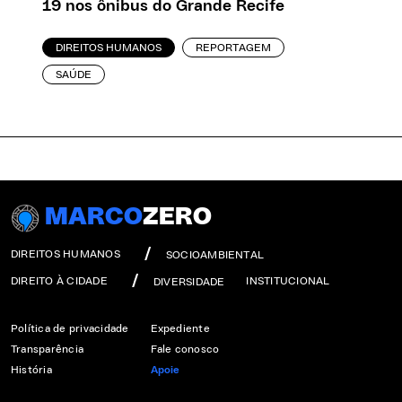
19 nos ônibus do Grande Recife
DIREITOS HUMANOS
REPORTAGEM
SAÚDE
MARCO
ZERO
DIREITOS HUMANOS
SOCIOAMBIENTAL
DIREITO À CIDADE
INSTITUCIONAL
DIVERSIDADE
Política de privacidade
Expediente
Transparência
Fale conosco
História
Apoie