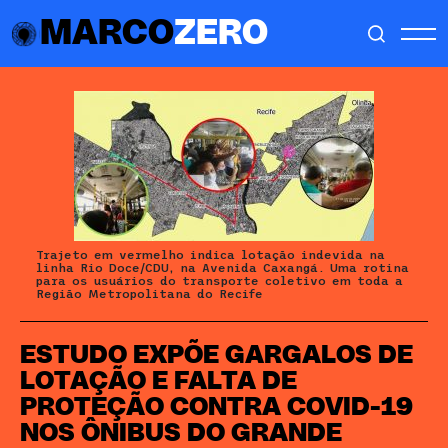
MARCO
ZERO
Trajeto em vermelho indica lotação indevida na
linha Rio Doce/CDU, na Avenida Caxangá. Uma rotina
para os usuários do transporte coletivo em toda a
Região Metropolitana do Recife
ESTUDO EXPÕE GARGALOS DE
LOTAÇÃO E FALTA DE
PROTEÇÃO CONTRA COVID-19
NOS ÔNIBUS DO GRANDE