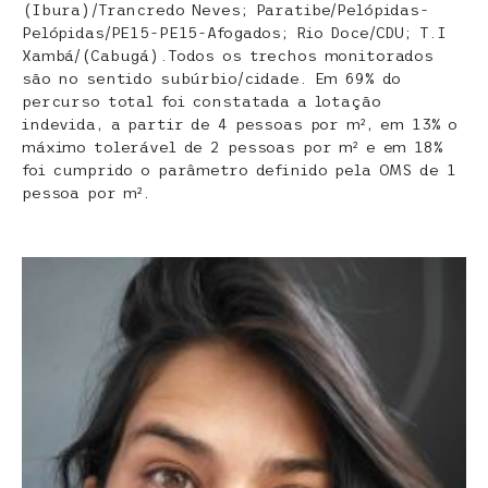
(Ibura)/Trancredo Neves; Paratibe/Pelópidas-
Pelópidas/PE15-PE15-Afogados; Rio Doce/CDU; T.I
Xambá/(Cabugá).Todos os trechos monitorados
são no sentido subúrbio/cidade. Em 69% do
percurso total foi constatada a lotação
indevida, a partir de 4 pessoas por m², em 13% o
máximo tolerável de 2 pessoas por m² e em 18%
foi cumprido o parâmetro definido pela OMS de 1
pessoa por m².