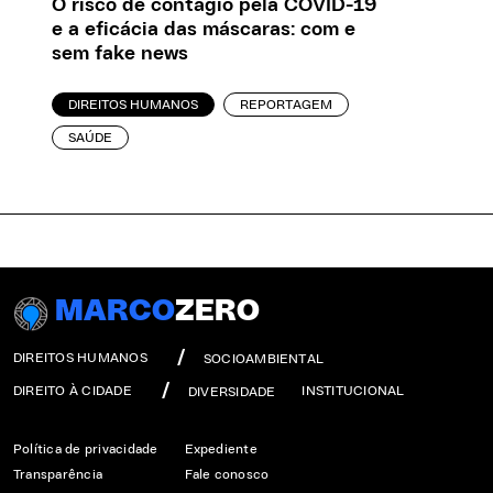
O risco de contágio pela COVID-19
e a eficácia das máscaras: com e
sem fake news
DIREITOS HUMANOS
REPORTAGEM
SAÚDE
MARCO
ZERO
DIREITOS HUMANOS
SOCIOAMBIENTAL
DIREITO À CIDADE
INSTITUCIONAL
DIVERSIDADE
Política de privacidade
Expediente
Transparência
Fale conosco