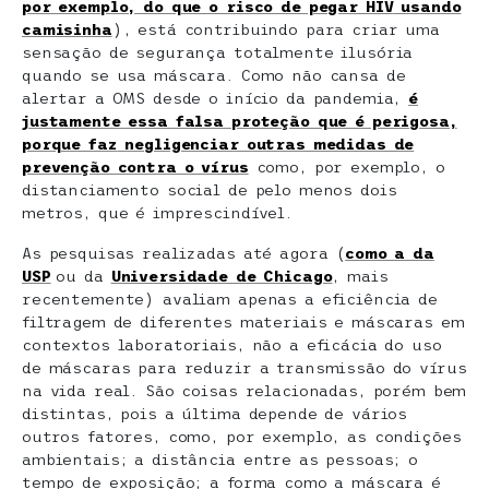
por exemplo, do que o risco de pegar HIV
usando
camisinha
), está contribuindo para criar uma
sensação de segurança totalmente ilusória
quando se usa máscara. Como não cansa de
alertar a OMS desde o início da pandemia,
é
justamente essa falsa proteção que é perigosa,
porque faz
negligenciar outras medidas de
prevenção contra o vírus
como, por exemplo, o
distanciamento social de pelo menos dois
metros, que é imprescindível.
As pesquisas realizadas até agora (
como a d
a
USP
ou da
Unive
rsidade de Chicago
, mais
recentemente) avaliam apenas a eficiência de
filtragem de diferentes materiais e máscaras em
contextos laboratoriais, não a eficácia do uso
de máscaras para reduzir a transmissão do vírus
na vida real. São coisas relacionadas, porém bem
distintas, pois a última depende de vários
outros fatores, como, por exemplo, as condições
ambientais; a distância entre as pessoas; o
tempo de exposição; a forma como a máscara é