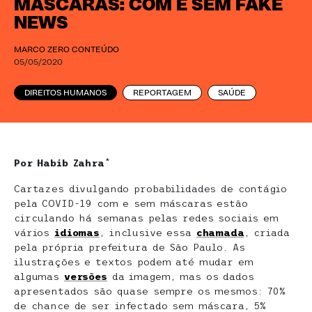
MÁSCARAS: COM E SEM FAKE
NEWS
MARCO ZERO CONTEÚDO
05/05/2020
DIREITOS HUMANOS
REPORTAGEM
SAÚDE
Por Habib Zahra
*
Cartazes divulgando probabilidades de contágio
pela COVID-19 com e sem máscaras estão
circulando há semanas pelas redes sociais em
vários
idiomas
, inclusive essa
chamada
, criada
pela própria prefeitura de São Paulo. As
ilustrações e textos podem até mudar em
algumas
ver
sões
da imagem, mas os dados
apresentados são quase sempre os mesmos: 70%
de chance de ser infectado sem máscara, 5%