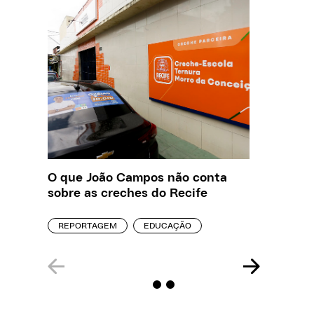
O que João Campos não conta
Saiba q
sobre as creches do Recife
estelio
creches
REPORTAGEM
EDUCAÇÃO
REPORT