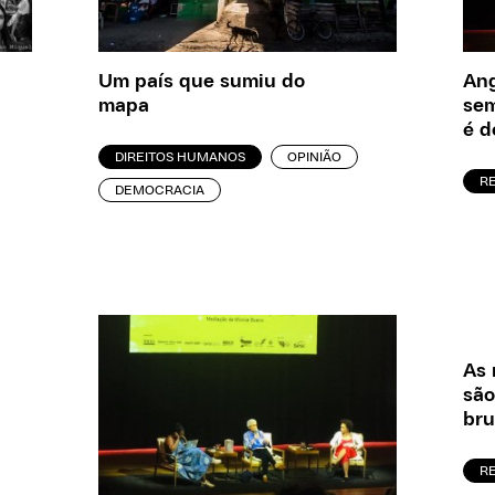
Um país que sumiu do
Ang
mapa
sem
é d
DIREITOS HUMANOS
OPINIÃO
R
DEMOCRACIA
As 
são
bru
R