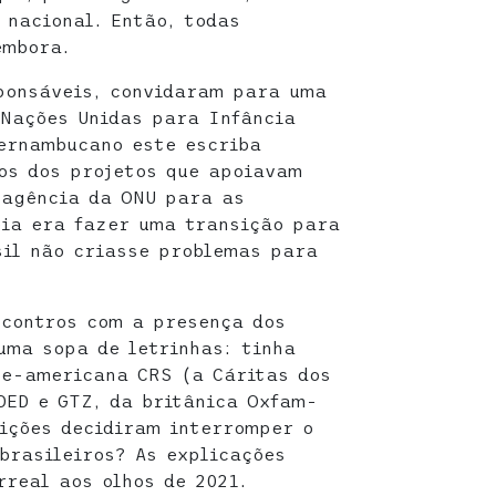
 nacional. Então, todas
embora.
ponsáveis, convidaram para uma
 Nações Unidas para Infância
pernambucano este escriba
tos dos projetos que apoiavam
 agência da ONU para as
eia era fazer uma transição para
sil não criasse problemas para
ncontros com a presença dos
uma sopa de letrinhas: tinha
te-americana CRS (a Cáritas dos
DED e GTZ, da britânica Oxfam-
uições decidiram interromper o
 brasileiros? As explicações
rreal aos olhos de 2021.