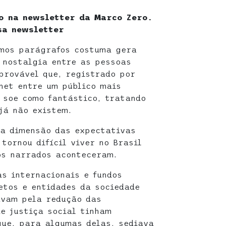
o na newsletter da Marco Zero.
sa newsletter
imos parágrafos costuma gera
 nostalgia entre as pessoas
provável que, registrado por
rnet entre um público mais
, soe como fantástico, tratando
já não existem.
 a dimensão das expectativas
tornou difícil viver no Brasil
os narrados aconteceram.
as internacionais e fundos
etos e entidades da sociedade
avam pela redução das
e justiça social tinham
que, para algumas delas, sediava