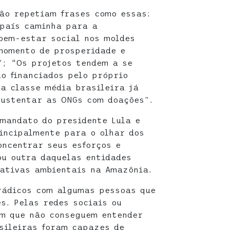
são repetiam frases como essas:
 país caminha para a
bem-estar social nos moldes
momento de prosperidade e
”; “Os projetos tendem a se
ão financiados pelo próprio
“a classe média brasileira já
sustentar as ONGs com doações”.
mandato do presidente Lula e
rincipalmente para o olhar dos
oncentrar seus esforços e
ou outra daquelas entidades
iativas ambientais na Amazônia.
rádicos com algumas pessoas que
s. Pelas redes sociais ou
em que não conseguem entender
sileiras foram capazes de