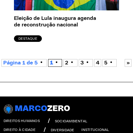
Eleição de Lula inaugura agenda
de reconstrução nacional
DESTAQUE
Página 1 de 5
1
2
3
4
5
»
MARCO
ZERO
DIREITOS HUMANOS
SOCIOAMBIENTAL
DIREITO À CIDADE
INSTITUCIONAL
DIVERSIDADE